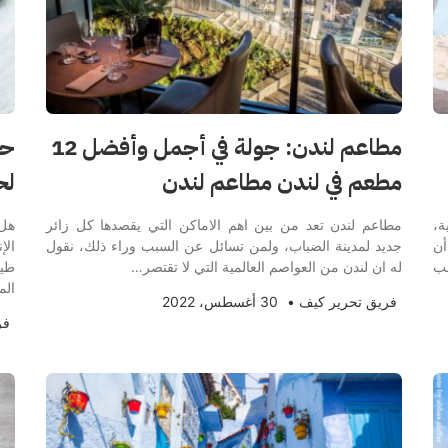
مطاعم لندن: جولة في أجمل وأفضل 12
مطعم في لندن مطاعم لندن
لح
ة،
مطاعم لندن تعد من بين اهم الاماكن التي يقصدها كل زائر
هل 
أن
جديد لمدينة الضباب، ولمن تسائل عن السبب وراء ذلك، نقول
الإ
ب
له ان لندن من العواصم العالمية التي لا تقتصر…
طير
ال
فريق تحرير كيف
•
30 أغسطس، 2022
فر