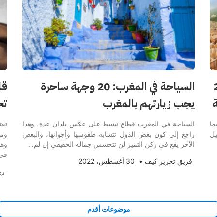
 و أغرب 20
السياحة في المغرب: 20 وجهة ساحرة
قا
يجب زيارتهم بالمغرب
تح
ما
السياحة في المغرب قطاع نشيط على عكس بلدان عدة، وهذا
تع
يل
راجع إلى كون بعض الدول تتشابه طقوسها وأجوائها، والبعض
ومس
الآخر يقع في ركن التميز لن تتحسس جماله الحقيقي إن لم…
وهن
فى 
فريق تحرير كيف
•
30 أغسطس، 2022
ري
موضوعات أقدم