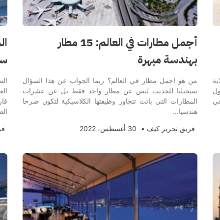
أجمل مطارات في العالم: 15 مطار
بهندسة مبهرة
سي
بة
من هو اجمل مطار في العالم؟ ربما الجواب عن هذا السؤال
الس
ول
سيحيلنا للحديث ليس عن مطار واحد فقط بل عن عشرات
الع
في
المطارات التي باتت تتجاوز وظيفتها الكلاسيكية لتكون صرحا
قار
هندسيا…
الط
فريق تحرير كيف
•
30 أغسطس، 2022
فر