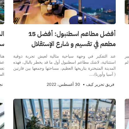
أفضل مطاعم اسطنبول: أفضل 15
مطعم في تقسيم و شارع الإستقلال
سي
ير
عند التفكير في وجهة سياحية مثالية لعيش تجربة ذوقية
هنا
لم
استثنائية، لاشك مطاعم اسطنبول أول ما قد يخطر بالبال، فهذه
عشا
المدينة المتبخترة بتاريخها العظيم، مساحتها وجمعها بين قارتين
تعد
( آسيا وأوربا)،…
الس
فريق تحرير كيف
•
30 أغسطس، 2022
نج