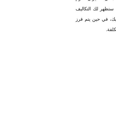
ك ستظهر لك التكاليف
 بك، في حين يتم فرز
لفة.