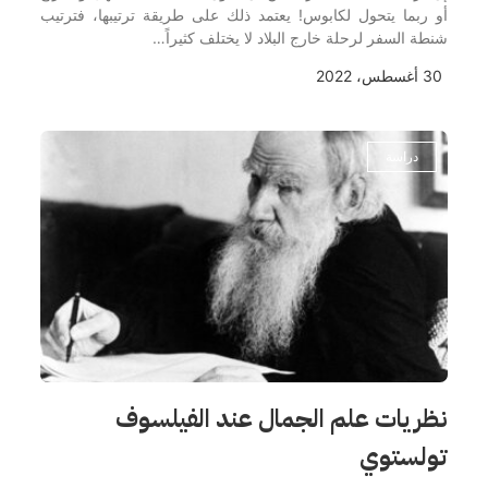
أو ربما يتحول لكابوس! يعتمد ذلك على طريقة ترتيبها، فترتيب
شنطة السفر لرحلة خارج البلاد لا يختلف كثيراً…
30 أغسطس، 2022
دراسة
نظريات علم الجمال عند الفيلسوف
تولستوي