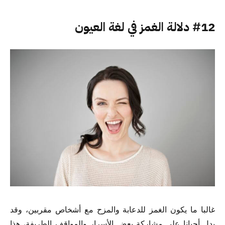
#12 دلالة الغمز في لغة العيون
غالبا ما يكون الغمز للدعابة والمزح مع أشخاص مقربين، وقد
يدل أحيانا على مشاركة بعض الأسرار والمواقف الطريفة، هذا