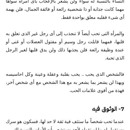
النساء بالنسبة له سواء ولن يشعر بالإعجاب بأى امرأه سواها
مهما كانت جذابة أو ذا شخصية رائعة أو فائقة الجمال، فلن يهمة
أى شىء فقلبه معلق بواحدة فقط.
والمرأه التى تحب أيضاً لا تنجذب إلى أى رجل غير الذى تعلق به
قلبها، فمهما قابلت رجل وسيم أو مفتول العضلات أو غنى أو
عندة وظيفة رائعة فلن يجذبها ذلك ولن يدق قلبها لغير الرجل
الذى تحبة.
فالشخص الذى يحب .. يحب بقلبة وعقلة وعينة وكل احاسيسه
وبهذا لن يشعر بما يشعر به مع هذا الشخص مع أى شخص آخر،
فهذة من أقوى علامات الحب.
7- الوثوق فيه
عندما تحب شخصاً ما ستثف فية ثقة لا حد لها، فسكون هو سرك
وستقول له ما لم تقوله لأحد وستشعر بأنه الأمان بالنسبة لك.