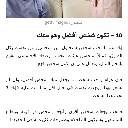
المصدر : gettyimages
10 – تكون شخص أفضل وهو معك
إنك عندما تحب شخص ستحاول من التحسين من نفسك بكل
الطرق، فمثلاً ستحسن هيئتك، تحسن وضعك الإجتماعى، تقوم
بإدخار المال، وتعمل على ان تكون شخص ناجح.
فإن غرام و حب شخص ما يجعل منك شخص أفضل، وإن لم
تشعر بهذا ووجدت نفسك فى حال اقل مما أنت عليه فإنك لا
تحب هذا الشخص.
فالحب يجعلك شخص أقوى وأنجح وشخص ذو قيمه ويتطلع
للمستقبل وسيكون لك احلام وطموحات كثيرة تسعى لتحقيقها.