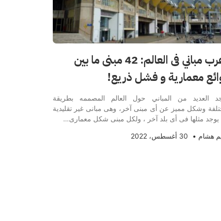
أغرب مباني فى العالم: 42 مبنى ما بين
ائع معمارية و فشل ذريع!
د العديد من المباني حول العالم المصممه بطريقة
لفة وشكل مميز عن أى مبنى آخر، وهى مبانى غير تقليدية
 يوجد مثلها فى أى بلد آخر ، ولكل مبنى شكل معمارى…
م هشام
•
30 أغسطس، 2022