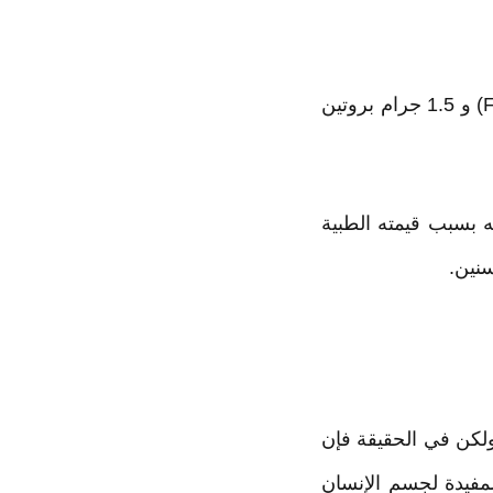
يحتوى كوب متوسط من الرمان (100 جرام) على حوالي 4 جرام من الألياف (Fibers) و 1.5 جرام بروتين
ه بسبب قيمته الطبية
نين.
لكن في الحقيقة فإن
مفيدة لجسم الإنسان