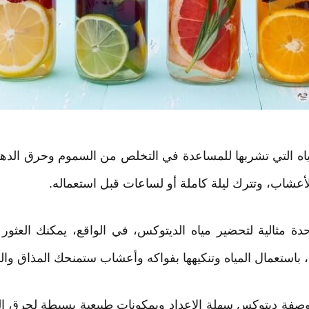
ياه التي تشربها للمساعدة في التخلص من السموم وحرق الدهو
لأعشاب، وتترك ليلة كاملة أو لساعات قبل استعماله.
ة مثالية لتحضير مياه الديتوكس، في الواقع، يمكنك العثو
باستعمال المياه وتنكيهها بفواكه وأعشاب ستمنحك المذاق والف
يكم أسفله أبرز 15 وصفة ديتوكس سهلة الإعداد وبمكونات طبيعية بسيطة ل