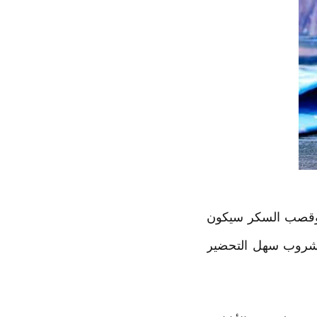
س وقصب السكر سيكون
لمشروب سهل التحضير