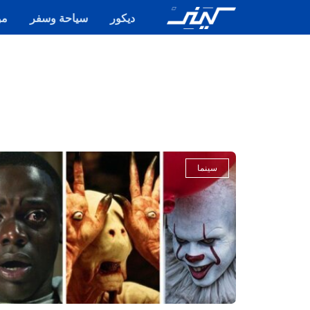
ديكور
سياحة وسفر
مو
سينما