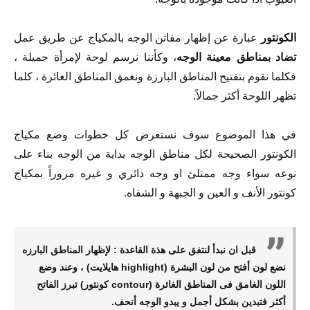
الكونتور
عبارة عن إظهار مفاتن الوجه بالمكياج عن طريق عمل
تضاد بمناطق معينة الوجه
، وكأننا نرسم لوحة لإمرأة جميلة ،
فكلما نقوم بتفتيح المناطق البارزة ونغمق المناطق الغائرة ، كلما
تظهر اللوحة أكثر جمالاً.
في هذا الموضوع سوف نستعرض كل خطوات وضع مكياج
الكونتور الصحيحة لكل مناطق الوجه بداية من الوجه بناء على
نوعه سواء وجه ممتلئ او وجه دائري و غيره مروراً بمكياج
كونتور الأنف و العين و الجبهة و الشفاه.
قبل ان نبدأ لنتفق على هذة القاعدة :
لإظهار المناطق البارزه
نضع لون أفتح من لون البشرة (highlight هايلايت) ، وعند وضع
اللون الغامق فى المناطق الغائرة (contour كونتور) تبرز الفاتح
أكثر فتبدين بشكل أجمل و يبدو الوجه أنحف.